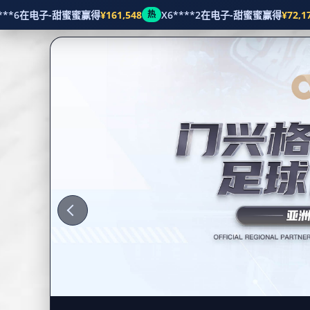
首页
体育动