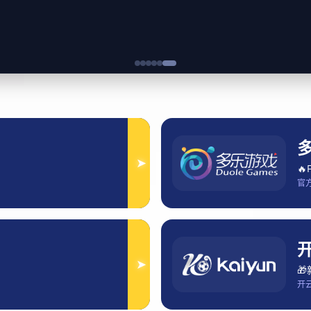
实时权威NBA比分
服务一站式球迷体验
文章摘要：在数字化体育时代背景下，NBA早
共同构建的球迷盛宴。实时权威NBA比分查询
“赛程数据分析预测服务一站式球迷体验”这一
化赛程管理、深度数据分析以及智能预测服务，
一体的综合体验。文章将从信息权威与实时性、
迷体验生态四个方面展开，全面呈现NBA比分
望其在提升球迷参与度、增强赛事理解力和推动
1、权威实时比分保
实时权威NBA比分查询平台的核心基础，在于
官方数据源或联盟授权接口，确保每一次比分更