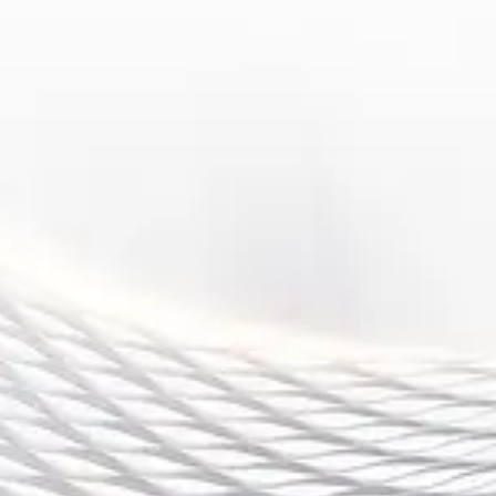
体育博彩
总体来看，以实时权威NBA比分查询平台为核
重要工具。它通过权威数据保障、系统赛程整合
有洞察力的内容。
未来，随着数据技术和人工智能的持续发展，这
趣，也将推动球迷对篮球运动的理解迈向更高层
英超高手怎么分析球队数据战术走势与临场判断
燃爆赛场的瞬间回顾LPL高光集锦见证巅峰对