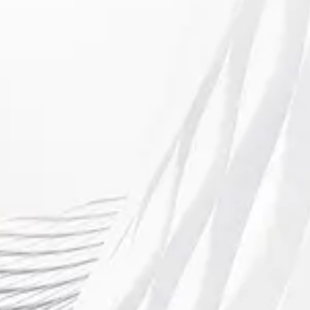
心的赛程数据分析预测服务，已经成为现代球迷不可或缺的
和智能分析能力，将复杂的赛事信息转化为清晰、易用且富
类平台将在一站式球迷体验上不断深化，不仅提升观赛乐
次，为NBA文化的传播与发展注入持久动力。
全解析思路方法实战
决与热血荣耀永不言败