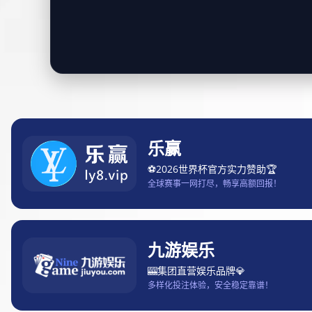
留言
First name
E-mail
Message