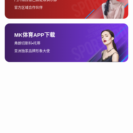
求。金星娱乐通过大胆创新节目结构和叙事方式，实现了综艺
形式的全面升级。
一方面，金星娱乐打破传统单一舞台模式，引入沉浸式场景设
计，让观众在视觉与情感上获得更强的参与感。例如，通过构
建真实环境或主题空间，使节目更具代入感与互动性。
另一方面，在节目节奏与叙事结构上，金星娱乐采用多线并行
与非线性叙事方式，使内容更加紧凑且富有张力。这种创新形
式增强了节目的观赏性，也提升了观众的持续关注度。
同时，金星娱乐还积极探索短视频与长综艺结合的新模式，通
过碎片化传播与完整内容相结合，实现内容的多渠道触达。这
种形式创新不仅拓展了传播路径，也提升了节目影响力。
此外，通过引入观众互动投票、实时反馈等机制，节目不再是
单向输出，而是形成互动参与的生态，增强了用户粘性与参与
感。
3、科技赋能体验升级
在数字技术迅猛发展的背景下，科技成为综艺创新的重要驱动