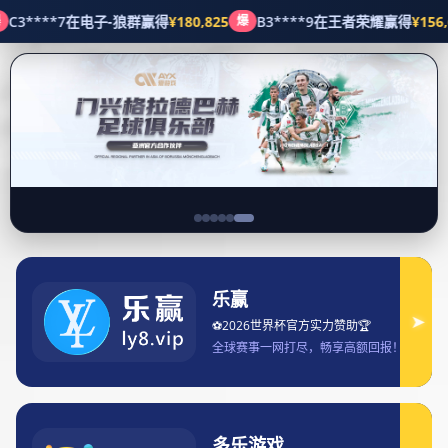
体育动态
首页
体育动态
金星娱乐引领潮流，打造全新多元化综艺娱乐体验
留言
First name