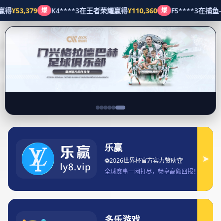
体育动态
首页
体育动态
开元体育引领行业新风潮 聚焦创新与用户体验推动未来发展
留言
First name