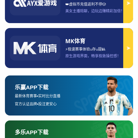
开元体育引领行业新风潮 聚焦创新
与用户体验推动未来发展
开元体育作为中国体育行业的重要企业，始终走在行业发展的
前沿。随着技术的不断创新以及市场需求的多样化，开元体育
不断推动行业新风潮，通过不断强化创新驱动和深度优化用户
体验，为行业树立了新的标杆。在这篇文章中，我们将从四个
方面详细阐述开元体育如何引领行业新风潮，聚焦创新与用户
体验，推动未来发展。首先，开元体育以其卓越的技术创新为
核心，打造了一流的体育硬件和软件产品；其次，在市场营销
方面，开元体育注重品牌建设，通过精准的用户分析和多样化
的营销手段，获得了广泛的市场认同；再者，开元体育着力提
升用户体验，通过个性化定制和智能化服务，满足用户多层次
的需求；最后，开元体育在社会责任方面也做出了积极贡献，
通过体育公益事业回馈社会，促进了社会的和谐发展。通过这
四个方面的深度分析，我们可以看到，开元体育正通过持续创