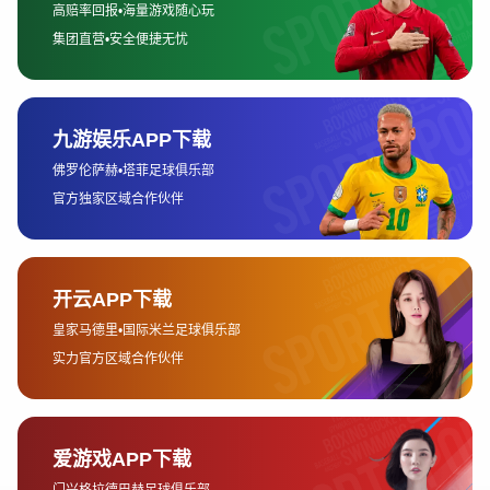
新和完善的用户服务，不断推动着行业的未来发展。
1、技术创新引领行业发展
在体育行业，技术的创新已经成为企业竞争力的重要组成部
分。开元体育始终坚持科技创新，致力于打造高性能的体育设
备和智能化的运动产品。通过不断加大研发投入，开元体育率
先推出了一系列智能化运动设备，例如智能运动手表、健康监
测设备等，这些产品不仅满足了用户对运动记录和健康管理的
需求，还通过数据分析帮助用户更好地了解自己的运动状态。
此外，开元体育在体育场馆管理领域也取得了显著的技术突
破。借助大数据和物联网技术，开元体育为体育场馆提供智能
化管理系统，实现了设备的实时监控、故障预警和智能调度。
这不仅提高了场馆的运营效率，也大大提升了用户的体验感。
未来，随着人工智能技术的进一步发展，开元体育有望在智能
化产品的研发上取得更大的突破，继续引领行业潮流。
技术创新不仅体现在硬件产品的研发上，开元体育在软件开发
方面也同样不遗余力。其自主研发的运动APP，能够精准记录
用户的运动数据，提供个性化的健身计划，并通过云计算实现