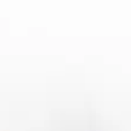
开元体育在市场营销方面的成功，还体现在其多样化的产品系
列和灵活的价格策略上。公司根据不同的用户需求推出了多个
系列的产品，从入门级到专业级别一应俱全，满足了不同层次
用户的需求。此外，开元体育还通过定期的促销活动和会员优
惠政策，增加了用户的粘性，提高了品牌的忠诚度。这一系列
的营销策略，不仅为开元体育带来了可观的市场份额，也为公
司未来的发展奠定了坚实的基础。
3、用户体验升级推动服务创新
在当今的体育行业中，用户体验已经成为决定企业成败的关键
因素之一。开元体育深刻理解这一点，始终把提升用户体验作
为其核心战略之一。开元体育通过全面提升产品的使用体验，
帮助用户在运动过程中获得更多的乐趣和效益。首先，开元体
育注重产品的设计和功能创新，推出了一系列符合人体工程学
原理的运动器材，使得用户在使用过程中更加舒适、安全。
此外，开元体育还通过智能化服务提升用户体验。以其推出的
智能健身设备为例，用户可以通过设备与APP进行连接，实时