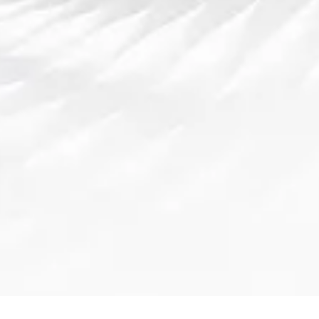
找到我们:
P: 13594780386
地址:
淮南市浅觉瀑布440号
©
2026
- All Rights Reserved
亚洲体育博彩平台
.