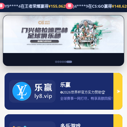
体育动态
首页
体育动态
小鸟体育引领全民健身新时代运动潮流全面解析
留言
First name