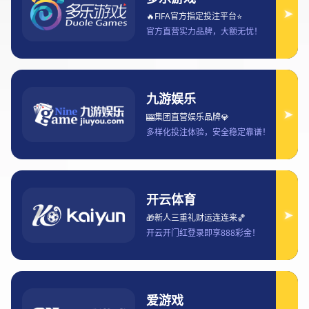
E-mail
Message
Send message