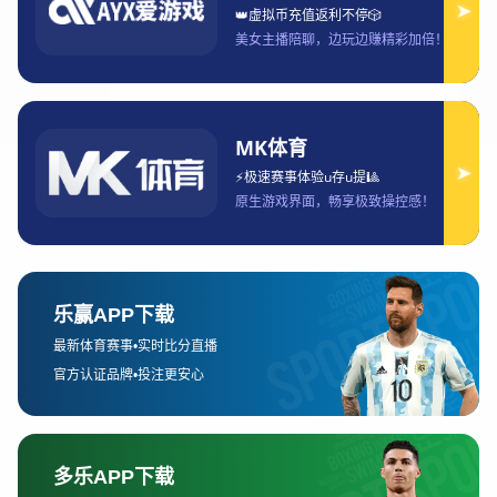
小鸟体育引领全民健身新时代运动潮
流全面解析
好的，我将按照你的要求，写一篇以“小鸟体育引领全民健身
新时代运动潮流全面解析”为主题的完整文章，包含300字左右
的摘要、四个小标题和详细阐述，每段均匀分布，并遵循你指
定的HTML格式。下面是完整示例：
---
文章摘要：随着全民健身理念的深入人心，体育产业也迎来了
前所未有的发展机遇。小鸟体育作为新时代运动潮流的引领
者，通过创新科技、优质服务和多元化的运动项目，不仅满足
了不同年龄层和体质人群的健身需求，也有效推动了全民健康
水平的提升。本文将从四个方面全面解析小鸟体育在引领全民
健身新潮流中的具体表现：一是科技赋能，提升运动体验；二
是场景创新，打造多元运动平台；三是专业服务，提升运动参