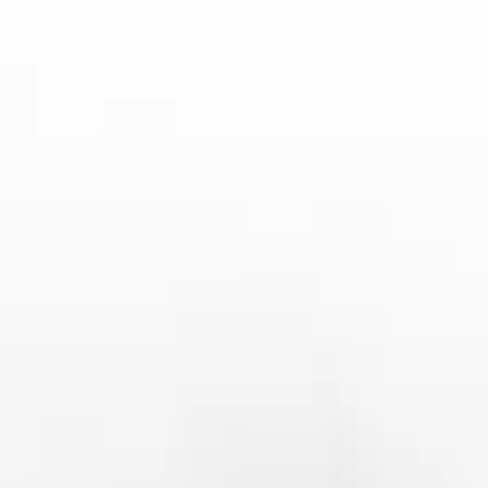
炼。无论是晨跑、瑜伽课程还是健身操活动，居民都能在家门
口享受专业运动指导，降低健身门槛。
在线上，小鸟体育通过APP和社交平台，开展线上运动挑战、
打卡活动和互动课程，实现虚拟与现实的融合。无论用户身处
何地，都能参与运动社区，增强互动性和归属感。
3、专业服务提升参与度
小鸟体育注重专业服务体系建设，从教练团队到健康管理顾
问，提供全方位指导和支持。每位教练不仅拥有专业资质，还
能根据用户需求制定个性化训练计划。
此外，小鸟体育在课程设计上兼顾科学性与趣味性。不同难度
的课程和丰富多样的训练方式，让用户在轻松愉快的氛围中锻
炼，提高运动参与度和持续性。
针对特定人群，如老年人、青少年和职场人群，小鸟体育还提
供专项健身方案和康复训练课程，确保每个人都能在安全、有
效的前提下获得健康收益。
4、社会影响与全民普及