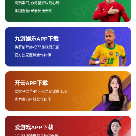
与度；四是社会影响，推动全民健康理念普及。通过详细分
析，我们能够更清晰地看到小鸟体育如何以创新驱动、服务至
上、全民参与为核心理念，成为新时代运动潮流的代表力量，
同时也为未来体育产业的发展提供了宝贵经验和示范模式。
1、科技赋能运动体验