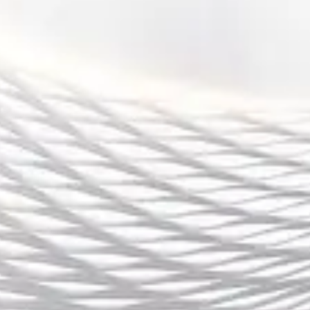
小鸟体育在推动全民健身方面发挥了重要社会作用。通过组织
大型运动赛事、公益健身活动和社区运动推广，提升了公众对
健康生活的关注度和参与意愿。
同时，小鸟体育还积极与学校、企事业单位合作，开展青少年
体育教育和职工健康项目，形成覆盖各年龄层和社会群体的全
链条健身生态。
通过多渠道宣传和运动文化推广，小鸟体育有效提升了全民健
身的社会氛围，让健康生活理念深入人心，推动了体育与社会
发展的良性互动。
总结：
亚新体育
总体来看，小鸟体育通过科技赋能、场景创新、专业服务和社
会影响四个方面，引领了全民健身新时代的运动潮流。它不仅
提升了个人运动体验，也构建了多元、便捷、互动的运动生态
系统，让全民健身从理念走向实践。