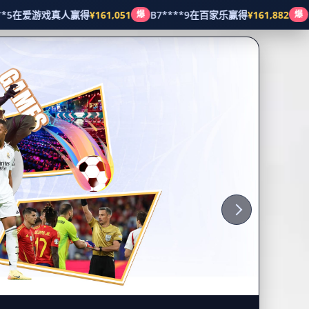
态
服务宗旨
接洽 亚新体育平台
能化健身新体验