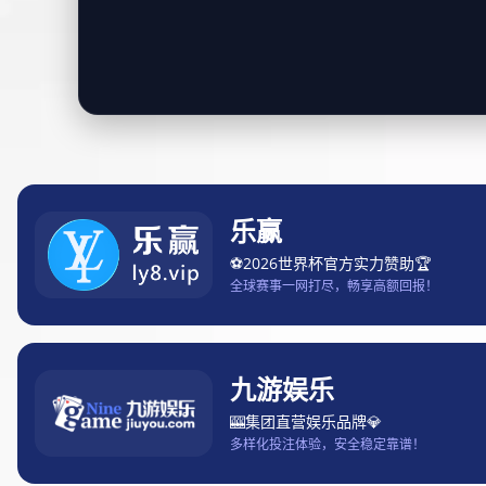
留言
First name
E-mail
Message