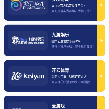
First name
E-mail
Message
Send message