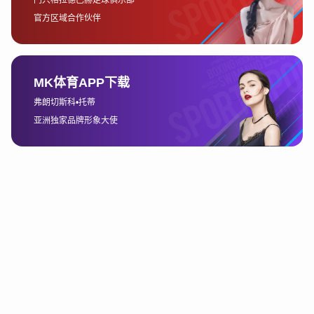
2、体育产业与科技的融合
科技的不断进步为体育产业的变革提供了强大的动力。安博体
育通过不断推动体育与科技的深度融合，推动了行业向智能
化、数字化方向转型。通过引入虚拟现实（VR）、增强现实
（AR）、5G等前沿技术，安博体育为用户提供了全新的观赛
体验。用户可以通过VR技术身临其境地体验比赛，仿佛亲临
赛场，极大提升了观赛的沉浸感和娱乐性。
此外，安博体育还利用大数据和人工智能技术，优化了运动员
的训练和赛事的管理。通过实时跟踪运动员的运动数据，分析
其表现和潜在风险，教练员可以根据数据结果制定更科学的训
练计划，帮助运动员提升竞技水平。同时，赛事的管理和运营
也得到了优化，智能化的场馆管理系统、大数据预测等技术的
应用，让赛事更加高效和专业。
科技的融合还推动了体育内容创作的创新。安博体育通过与技
术公司的合作，推出了智能化的赛事分析和解说工具。通过实
时分析比赛数据，为观众提供更为精准和深度的赛事解读，增