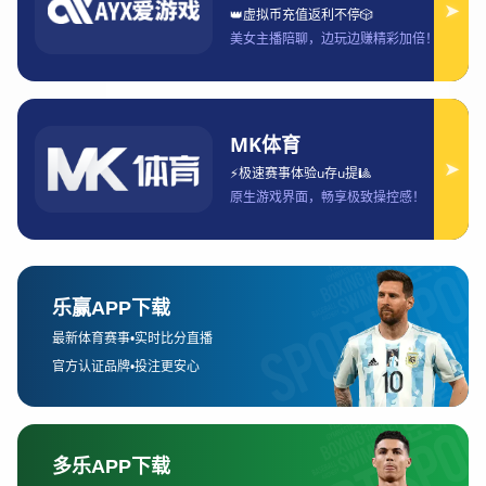
安博体育引领创新体育平台发展助力
体育产业数字化转型与跨界合作
在当今体育产业的数字化转型和跨界合作的浪潮中，安博体育
作为一个创新型体育平台，正不断引领着体育行业的变革。随
着科技的不断发展和用户需求的日益变化，安博体育凭借其先
进的数字化平台和灵活的合作模式，不仅优化了体育产业的运
营效率，也推动了体育与其他行业的深度融合。本文将围绕安
博体育在创新体育平台发展中的作用，探讨其如何通过数字化
转型和跨界合作促进体育产业的全面升级。具体将从四个方面
进行详细阐述，分别是：数字化平台的创新，体育产业与科技
的融合，跨界合作的成功案例，未来发展趋势与挑战。在每个
部分中，我们将详细分析安博体育如何通过技术、合作和战略
布局来推动体育产业的升级与变革。
1、数字化平台的创新