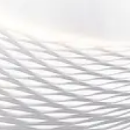
此外，安博体育还与电商平台合作，推动体育产业的线上线下
融合。通过电商平台的推广，安博体育将体育用品、运动装备
等商品与体育内容结合，为用户提供一站式购物体验。这种跨
界合作不仅帮助体育产业拓宽了收入来源，也为用户提供了更
便捷的消费体验。
4、未来发展趋势与挑战
尽管安博体育在推动体育产业数字化转型和跨界合作方面取得
了显著成绩，但未来的发展仍面临许多挑战。一方面，体育产
业的数字化转型需要更多的技术创新和资金投入，尤其是在智
能硬件、人工智能等前沿技术领域的研发投入。另一方面，跨
界合作虽然为体育产业带来了新的机遇，但如何在合作中平衡
各方利益，确保合作的可持续性和稳定性，也是一个亟待解决
的问题。
在未来，安博体育将继续深化技术研发和市场拓展，通过创新
型产品和服务满足用户不断变化的需求。同时，随着5G、AI
等新技术的不断进步，安博体育将在提升用户体验、推动体育
内容创作、促进行业协同合作等方面继续发力，推动体育产业