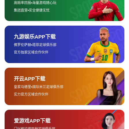
随着信息技术的迅速发展，体育产业也逐渐走向数字化、智能
化的发展轨道。安博体育作为引领者之一，致力于通过搭建创
新型数字平台，为用户提供更为高效和个性化的服务。通过大
数据、人工智能、云计算等前沿技术的应用，安博体育实现了
对用户需求的精准预测和高效响应。例如，平台可以根据用户
的观看历史和行为分析，推荐最符合其兴趣的体育赛事，极大
提高了用户的参与感和体验感。
此外，安博体育通过智能化的数据分析工具，帮助赛事组织者
和广告主更精准地了解观众需求，进而优化广告投放策略和市
场营销手段。通过实时数据的反馈，安博体育为体育行业提供
了更为清晰的商业洞察，这种数据化的营销方式正在改变体育
产业的运作模式。
在数字化平台的推动下，安博体育不仅帮助传统体育产业实现
了线上线下的结合，还为体育赛事提供了更广泛的传播渠道。
直播、点播、互动等多种方式的融合，使得用户在任何时间、
任何地点都可以轻松享受高质量的体育内容，极大提升了用户
粘性和平台的市场占有率。