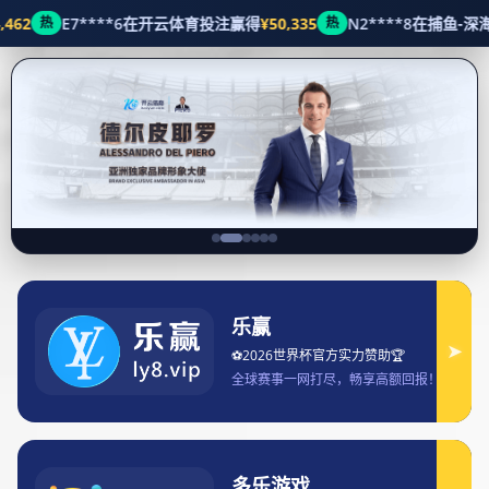
经典案例
首页
经典案例
安博体育引领创新体育平台发展助力体育产业数字化转型与跨
界合作
留言